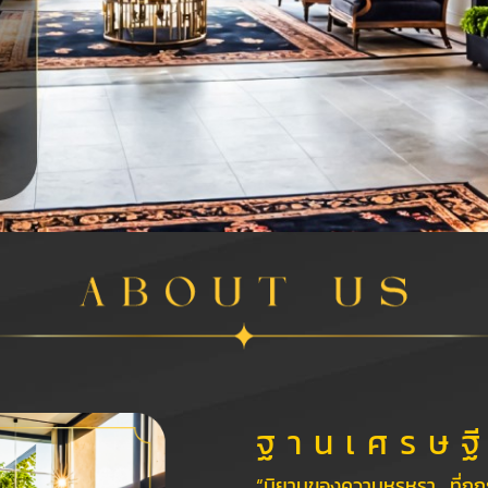
ฐ า น เ ศ ร ษ ฐี
“นิยามของความหรูหรา….ที่ถู