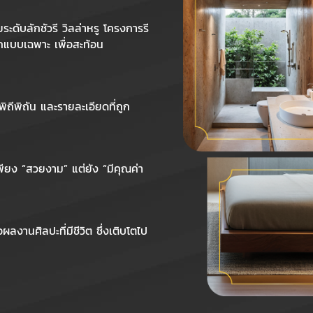
ดับลักชัวรี วิลล่าหรู โครงการรี
กแบบเฉพาะ เพื่อสะท้อน
พิถีพิถัน และรายละเอียดที่ถูก
พียง “สวยงาม” แต่ยัง “มีคุณค่า
งานศิลปะที่มีชีวิต ซึ่งเติบโตไป