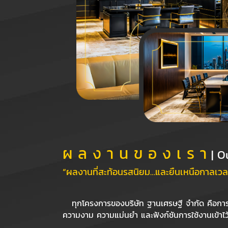
ผ ล ง า น ข อ ง เ ร า
| O
“ผลงานที่สะท้อนรสนิยม…และยืนเหนือกาลเวล
ทุกโครงการของบริษัท ฐานเศรษฐี จำกัด คือกา
ความงาม ความแม่นยำ และฟังก์ชันการใช้งานเข้าไว