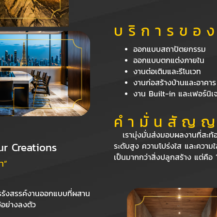
บ ริ ก า ร ข อ ง
ออกแบบสถาปัตยกรรม
ออกแบบตกแต่งภายใน
งานต่อเติมและรีโนเวท
งานก่อสร้างบ้านและอาคาร
งาน Built-in และเฟอร์นิเจ
คํ า มั่ น สั ญ ญ
เรามุ่งมั่นส่งมอบผลงานที่สะท
ur Creations
ระดับสูง ความโปร่งใส และความใส่ใ
เป็นมากกว่าสิ่งปลูกสร้าง แต่คื
า”
รรังสรรค์งานออกแบบที่ผสาน
้อย่างลงตัว