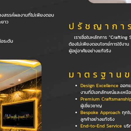
างสรรค์ผลงานที่ไม่เพียงตอบ
ยะยาว
ป รั ช ญ า ก า ร
เราเชื่อในหลักการ “Crafting 
ือระดับ
ต้องไม่เพียงตอบโจทย์การใช้งาน
ผู้อยู่อาศัยอย่างแท้จริง
ม า ต ร ฐ า น ข
Design Excellence
ออกแบ
งานที่มีเอกลักษณ์และเหนื
Premium Craftsmanshi
ผู้เชี่ยวชาญ
Bespoke Approach
ทุกโ
ลูกค้าอย่างแท้จริง
End-to-End Service
บริก