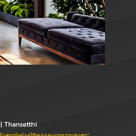
| Thansetthi
กรังสรรค์อย่างมีศิลปะและมาตรฐานสูงสุด”