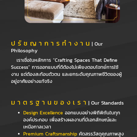
ป รั ช ญ า ก า ร ทํ า ง า น
| Our
Philosophy
เราเชื่อในหลักการ “Crafting Spaces That Define
Success” การออกแบบที่ดีต้องไม่เพียงตอบโจทย์การใช้
งาน แต่ต้องสะท้อนตัวตน และยกระดับคุณภาพชีวิตของผู้
อยู่อาศัยอย่างแท้จริง
ม า ต ร ฐ า น ข อ ง เ ร า
| Our Standards
Design Excellence
ออกแบบอย่างพิถีพิถันในทุก
องค์ประกอบ เพื่อสร้างผลงานที่มีเอกลักษณ์และ
เหนือกาลเวลา
Premium Craftsmanship
คัดสรรวัสดุคุณภาพสูง