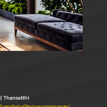
| Thansetthi
กรังสรรค์อย่างมีศิลปะและมาตรฐานสูงสุด”