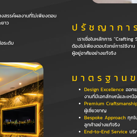
างสรรค์ผลงานที่ไม่เพียงตอบ
ยะยาว
ป รั ช ญ า ก า ร
เราเชื่อในหลักการ “Crafting 
ือระดับ
ต้องไม่เพียงตอบโจทย์การใช้งาน
ผู้อยู่อาศัยอย่างแท้จริง
ม า ต ร ฐ า น ข
Design Excellence
ออกแบ
งานที่มีเอกลักษณ์และเหนื
Premium Craftsmanshi
ผู้เชี่ยวชาญ
Bespoke Approach
ทุกโ
ลูกค้าอย่างแท้จริง
End-to-End Service
บริก