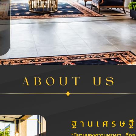
ฐ า น เ ศ ร ษ ฐี
“นิยามของความหรูหรา….ที่ถู