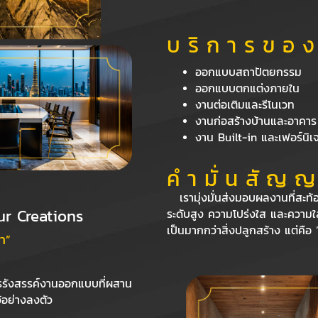
บ ริ ก า ร ข อ ง
ออกแบบสถาปัตยกรรม
ออกแบบตกแต่งภายใน
งานต่อเติมและรีโนเวท
งานก่อสร้างบ้านและอาคาร
งาน Built-in และเฟอร์นิเจ
คํ า มั่ น สั ญ ญ
เรามุ่งมั่นส่งมอบผลงานที่สะท
ur Creations
ระดับสูง ความโปร่งใส และความใส่ใ
เป็นมากกว่าสิ่งปลูกสร้าง แต่คื
า”
รรังสรรค์งานออกแบบที่ผสาน
้อย่างลงตัว