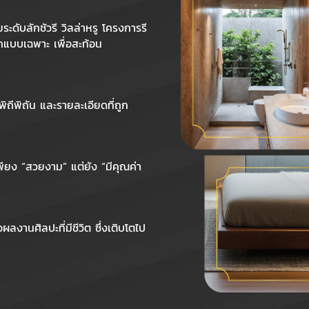
ดับลักชัวรี วิลล่าหรู โครงการรี
กแบบเฉพาะ เพื่อสะท้อน
พิถีพิถัน และรายละเอียดที่ถูก
พียง “สวยงาม” แต่ยัง “มีคุณค่า
งานศิลปะที่มีชีวิต ซึ่งเติบโตไป