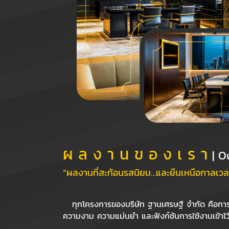
ผ ล ง า น ข อ ง เ ร า
| O
“ผลงานที่สะท้อนรสนิยม…และยืนเหนือกาลเวล
ทุกโครงการของบริษัท ฐานเศรษฐี จำกัด คือกา
ความงาม ความแม่นยำ และฟังก์ชันการใช้งานเข้าไว