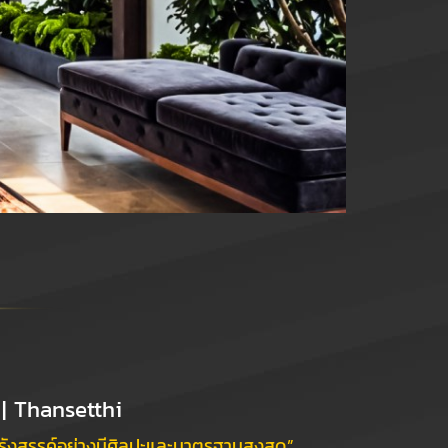
| Thansetthi
กรังสรรค์อย่างมีศิลปะและมาตรฐานสูงสุด”