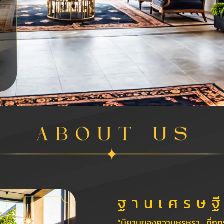
ฐ า น เ ศ ร ษ ฐี
“นิยามของความหรูหรา….ที่ถู