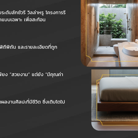
ดับลักชัวรี วิลล่าหรู โครงการรี
กแบบเฉพาะ เพื่อสะท้อน
พิถีพิถัน และรายละเอียดที่ถูก
พียง “สวยงาม” แต่ยัง “มีคุณค่า
งานศิลปะที่มีชีวิต ซึ่งเติบโตไป