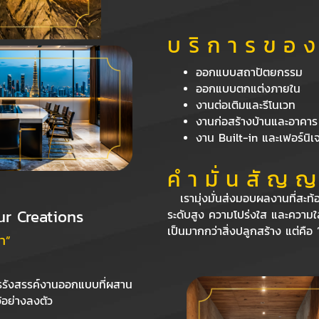
บ ริ ก า ร ข อ ง
ออกแบบสถาปัตยกรรม
ออกแบบตกแต่งภายใน
งานต่อเติมและรีโนเวท
งานก่อสร้างบ้านและอาคาร
งาน Built-in และเฟอร์นิเจ
คํ า มั่ น สั ญ ญ
เรามุ่งมั่นส่งมอบผลงานที่สะท
ur Creations
ระดับสูง ความโปร่งใส และความใส่ใ
เป็นมากกว่าสิ่งปลูกสร้าง แต่คื
า”
รรังสรรค์งานออกแบบที่ผสาน
้อย่างลงตัว