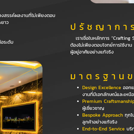
างสรรค์ผลงานที่ไม่เพียงตอบ
ยะยาว
ป รั ช ญ า ก า ร
เราเชื่อในหลักการ “Crafting 
ือระดับ
ต้องไม่เพียงตอบโจทย์การใช้งาน
ผู้อยู่อาศัยอย่างแท้จริง
ม า ต ร ฐ า น ข
Design Excellence
ออกแบ
งานที่มีเอกลักษณ์และเหนื
Premium Craftsmanshi
ผู้เชี่ยวชาญ
Bespoke Approach
ทุกโ
ลูกค้าอย่างแท้จริง
End-to-End Service
บริก