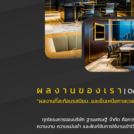
ผ ล ง า น ข อ ง เ ร า
| O
“ผลงานที่สะท้อนรสนิยม…และยืนเหนือกาลเวล
ทุกโครงการของบริษัท ฐานเศรษฐี จำกัด คือกา
ความงาม ความแม่นยำ และฟังก์ชันการใช้งานเข้าไว